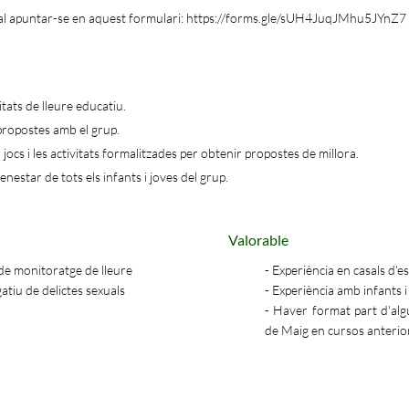
 cal apuntar-se en aquest formulari:
https://forms.gle/sUH4JuqJMhu5JYnZ7
itats de lleure educatiu.
 propostes amb el grup.
 jocs i les activitats formalitzades per obtenir propostes de millora.
benestar de tots els infants i joves del grup.
Valorable
 de monitoratge de lleure
- Experiència en casals d'es
gatiu de delictes sexuals
- Experiència amb infants 
- Haver format part d'alg
de Maig en cursos anterio