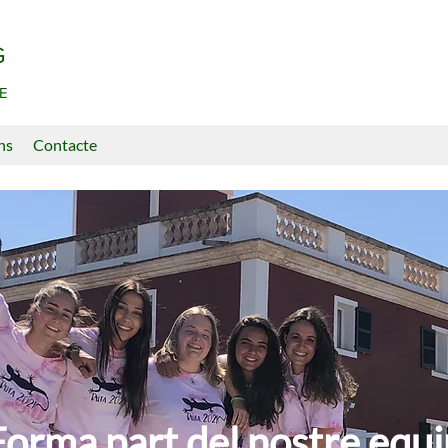
G
E
ns
Contacte
Forma part del nostre equi