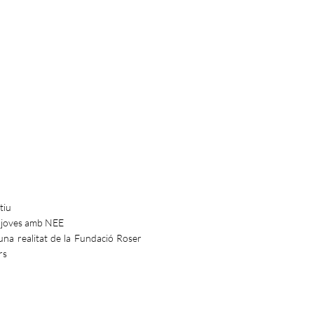
tiu
i joves amb NEE
una realitat de la Fundació Roser
rs