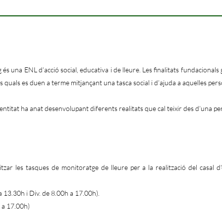
s una ENL d’acció social, educativa i de lleure. Les finalitats fundacionals g
 les quals es duen a terme mitjançant una tasca social i d’ajuda a aquelles pe
ntitat ha anat desenvolupant diferents realitats que cal teixir des d’una per
itzar les tasques de monitoratge de lleure per a la realització del casal 
a 13.30h i Div. de 8.00h a 17.00h).
h a 17.00h)