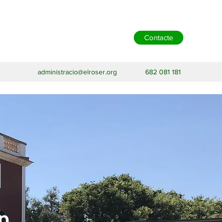
Contacte
administracio@elroser.org
682 081 181
p