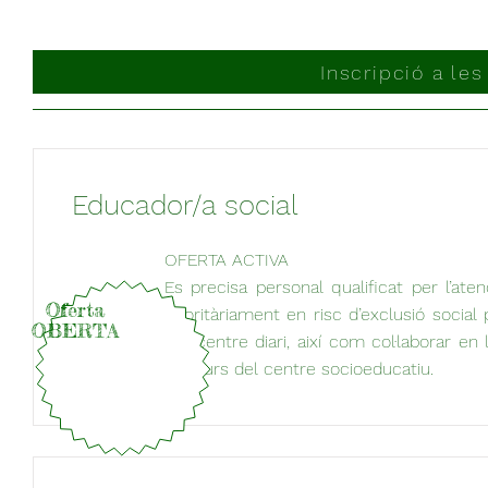
Inscripció a les
Educador/a social
OFERTA ACTIVA
Es precisa personal qualificat per l’atenc
Oferta
prioritàriament en risc d’exclusió social
OBERTA
del centre diari, així com col·laborar en 
del curs del centre socioeducatiu.