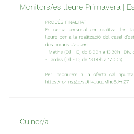
Monitors/es lleure Primavera | E
PROCÉS FINALITAT
Es cerca personal per realitzar les 
lleure per a la realització del casal d'
dos horaris d'aquest:
- Matins (Dll - Dj de 8.00h a 13.30h i Div. 
- Tardes (Dll - Dj de 13.00h a 17.00h)
Per inscriure's a la oferta cal apunt
https://forms.gle/sUH4JuqJMhu5JYnZ7
Cuiner/a